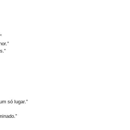
”
or.”
s.”
m só lugar.”
minado.”