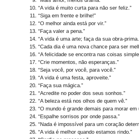
“Mais amor, menos drama.”
“A vida é muito curta para não ser feliz.”
“Siga em frente e brilhe!”
“O melhor ainda está por vir.”
“Faça valer a pena.”
“A vida é uma arte; faça da sua obra-prima.
“Cada dia é uma nova chance para ser melh
“A felicidade se encontra nas coisas simple
“Crie momentos, não esperanças.”
“Seja você, por você, para você.”
“A vida é uma festa, aproveite.”
“Faça sua mágica.”
“Acredite no poder dos seus sonhos.”
“A beleza está nos olhos de quem vê.”
“O mundo é grande demais para morar em u
“Espalhe sorrisos por onde passa.”
“Nada é impossível para um coração deter
“A vida é melhor quando estamos rindo.”