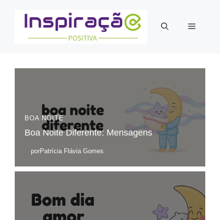
Pular
para
Menu
o
conteúdo
BOA NOITE
Boa Noite Diferente​: Mensagens
por
Patrícia Flávia Gomes