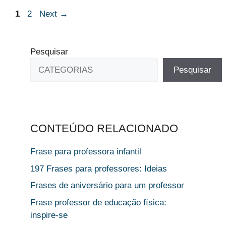
Page
Page
1
2
Next
→
Pesquisar
Pesquisar
CONTEÚDO RELACIONADO
Frase para professora infantil
197 Frases para professores: Ideias
Frases de aniversário para um professor
Frase professor de educação física:
inspire-se