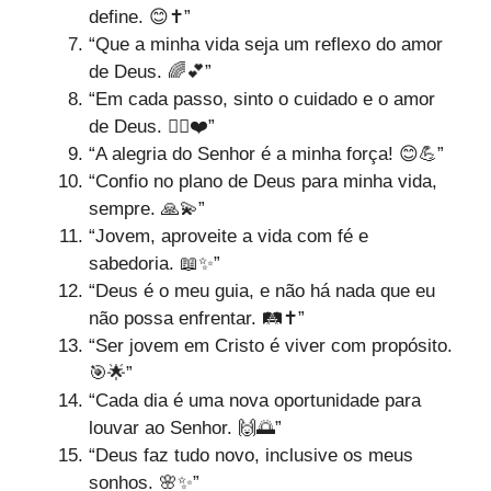
define. 😊✝️”
“Que a minha vida seja um reflexo do amor
de Deus. 🌈💕”
“Em cada passo, sinto o cuidado e o amor
de Deus. 🚶‍♀️❤️”
“A alegria do Senhor é a minha força! 😊💪”
“Confio no plano de Deus para minha vida,
sempre. 🙏💫”
“Jovem, aproveite a vida com fé e
sabedoria. 📖✨”
“Deus é o meu guia, e não há nada que eu
não possa enfrentar. 🛤️✝️”
“Ser jovem em Cristo é viver com propósito.
🎯🌟”
“Cada dia é uma nova oportunidade para
louvar ao Senhor. 🙌🌅”
“Deus faz tudo novo, inclusive os meus
sonhos. 🌸✨”