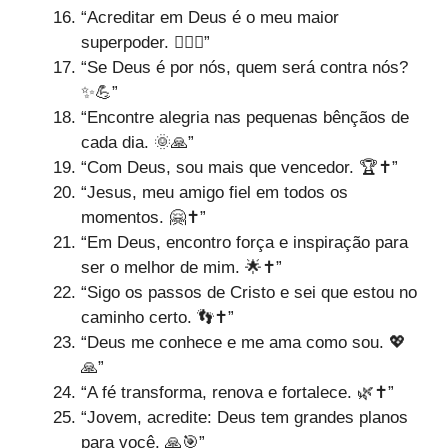
“Acreditar em Deus é o meu maior
superpoder. 🦸‍♂️✝️”
“Se Deus é por nós, quem será contra nós?
✨💪”
“Encontre alegria nas pequenas bênçãos de
cada dia. 🌞🙏”
“Com Deus, sou mais que vencedor. 🏆✝️”
“Jesus, meu amigo fiel em todos os
momentos. 🤗✝️”
“Em Deus, encontro força e inspiração para
ser o melhor de mim. 🌟✝️”
“Sigo os passos de Cristo e sei que estou no
caminho certo. 👣✝️”
“Deus me conhece e me ama como sou. 💖
🙏”
“A fé transforma, renova e fortalece. 🌿✝️”
“Jovem, acredite: Deus tem grandes planos
para você. 🙏🎯”