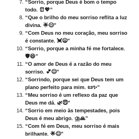
“Sorrio, porque Deus é bom o tempo
todo. ⏰💖”
“Que o brilho do meu sorriso reflita a luz
divina. 🌟😊”
“Com Deus no meu coração, meu sorriso
é constante. 💓😃”
“Sorrio, porque a minha fé me fortalece.
🛡️😄”
“O amor de Deus é a razão do meu
sorriso. 💕😊”
“Sorrindo, porque sei que Deus tem um
plano perfeito para mim. 📜✨”
“Meu sorriso é um reflexo da paz que
Deus me dá. 🌿😇”
“Sorrio em meio às tempestades, pois
Deus é meu abrigo. ⛈️🙏”
“Com fé em Deus, meu sorriso é mais
brilhante. 🌟😊”