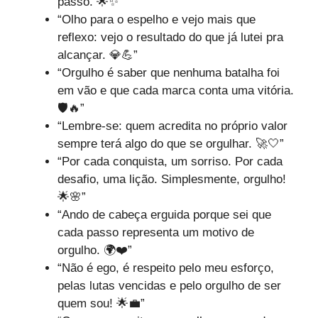
passo. 🌟✨”
“Olho para o espelho e vejo mais que
reflexo: vejo o resultado do que já lutei pra
alcançar. 💎💪”
“Orgulho é saber que nenhuma batalha foi
em vão e que cada marca conta uma vitória.
🛡️🔥”
“Lembre-se: quem acredita no próprio valor
sempre terá algo do que se orgulhar. 🚀🤍”
“Por cada conquista, um sorriso. Por cada
desafio, uma lição. Simplesmente, orgulho!
🌟🌸”
“Ando de cabeça erguida porque sei que
cada passo representa um motivo de
orgulho. 🌍❤️”
“Não é ego, é respeito pelo meu esforço,
pelas lutas vencidas e pelo orgulho de ser
quem sou! 🌟💼”