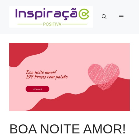
Pular
para
Menu
o
conteúdo
BOA NOITE AMOR!