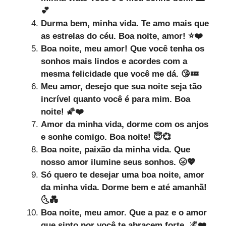
💕
Durma bem, minha vida. Te amo mais que
as estrelas do céu. Boa noite, amor! ⭐❤️
Boa noite, meu amor! Que você tenha os
sonhos mais lindos e acordes com a
mesma felicidade que você me dá. 😘💤
Meu amor, desejo que sua noite seja tão
incrível quanto você é para mim. Boa
noite! 🌠❤️
Amor da minha vida, dorme com os anjos
e sonhe comigo. Boa noite! 😇💞
Boa noite, paixão da minha vida. Que
nosso amor ilumine seus sonhos. 🌝💖
Só quero te desejar uma boa noite, amor
da minha vida. Dorme bem e até amanhã!
🌜💑
Boa noite, meu amor. Que a paz e o amor
que sinto por você te abracem forte. 🌌❤️