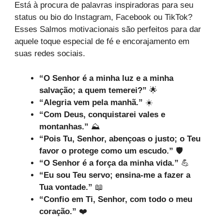
Está à procura de palavras inspiradoras para seu
status ou bio do Instagram, Facebook ou TikTok?
Esses Salmos motivacionais são perfeitos para dar
aquele toque especial de fé e encorajamento em
suas redes sociais.
“O Senhor é a minha luz e a minha
salvação; a quem temerei?”
🌟
“Alegria vem pela manhã.”
☀️
“Com Deus, conquistarei vales e
montanhas.”
⛰️
“Pois Tu, Senhor, abençoas o justo; o Teu
favor o protege como um escudo.”
🛡️
“O Senhor é a força da minha vida.”
💪
“Eu sou Teu servo; ensina-me a fazer a
Tua vontade.”
📖
“Confio em Ti, Senhor, com todo o meu
coração.”
❤️