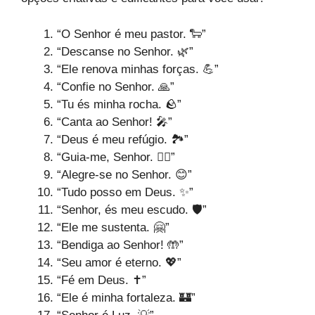
“O Senhor é meu pastor. 🐑”
“Descanse no Senhor. 🌿”
“Ele renova minhas forças. 💪”
“Confie no Senhor. 🙏”
“Tu és minha rocha. 🪨”
“Canta ao Senhor! 🎤”
“Deus é meu refúgio. 🏞️”
“Guia-me, Senhor. 🚶‍♂️”
“Alegre-se no Senhor. 😊”
“Tudo posso em Deus. ✨”
“Senhor, és meu escudo. 🛡️”
“Ele me sustenta. 🤗”
“Bendiga ao Senhor! 🤲”
“Seu amor é eterno. 💖”
“Fé em Deus. ✝️”
“Ele é minha fortaleza. 🏰”