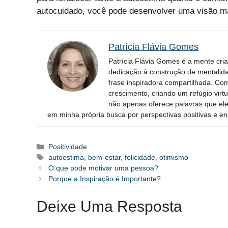
autocuidado, você pode desenvolver uma visão ma
Patrícia Flávia Gomes
Patrícia Flávia Gomes é a mente criat
dedicação à construção de mentalid
frase inspiradora compartilhada. Co
crescimento, criando um refúgio virt
não apenas oferece palavras que el
em minha própria busca por perspectivas positivas e e
Categorias
Positividade
Tags
autoestima
,
bem-estar
,
felicidade
,
otimismo
O que pode motivar uma pessoa?
Porque a Inspiração é Importante?
Deixe Uma Resposta