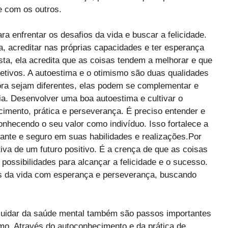
e com os outros.
ra enfrentar os desafios da vida e buscar a felicidade.
da, acreditar nas próprias capacidades e ter esperança
ta, ela acredita que as coisas tendem a melhorar e que
jetivos. A autoestima e o otimismo são duas qualidades
ora sejam diferentes, elas podem se complementar e
ria. Desenvolver uma boa autoestima e cultivar o
mento, prática e perseverança. É preciso entender e
conhecendo o seu valor como indivíduo. Isso fortalece a
iante e seguro em suas habilidades e realizações.Por
tiva de um futuro positivo. É a crença de que as coisas
possibilidades para alcançar a felicidade e o sucesso.
os da vida com esperança e perseverança, buscando
cuidar da saúde mental também são passos importantes
smo. Através do autoconhecimento e da prática de