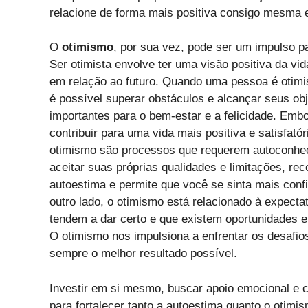
relacione de forma mais positiva consigo mesma 
O
otimismo
, por sua vez, pode ser um impulso pa
Ser otimista envolve ter uma visão positiva da vi
em relação ao futuro. Quando uma pessoa é otimis
é possível superar obstáculos e alcançar seus ob
importantes para o bem-estar e a felicidade. Emb
contribuir para uma vida mais positiva e satisfató
otimismo são processos que requerem autoconheci
aceitar suas próprias qualidades e limitações, re
autoestima e permite que você se sinta mais conf
outro lado, o otimismo está relacionado à expecta
tendem a dar certo e que existem oportunidades e 
O otimismo nos impulsiona a enfrentar os desafi
sempre o melhor resultado possível.
Investir em si mesmo, buscar apoio emocional e 
para fortalecer tanto a autoestima quanto o otimi