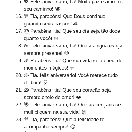
💖 Feliz aniversário, tia! Muita paz e amor no
seu caminho! 🕊️
🎊 Tia, parabéns! Que Deus continue
guiando seus passos! 🙏
🎂 Parabéns, tia! Que seu dia seja tão doce
quanto você! 🍰
🌸 Feliz aniversário, tia! Que a alegria esteja
sempre presente! 😊
🎉 Parabéns, tia! Que sua vida seja cheia de
momentos mágicos! ✨
🥳 Tia, feliz aniversário! Você merece tudo
de bom! 🎈
🎁 Parabéns, tia! Que seu coração seja
sempre cheio de amor! ❤️
🌟 Feliz aniversário, tia! Que as bênçãos se
multipliquem na sua vida! 🙌
🎊 Tia, parabéns! Que a felicidade te
acompanhe sempre! 😊