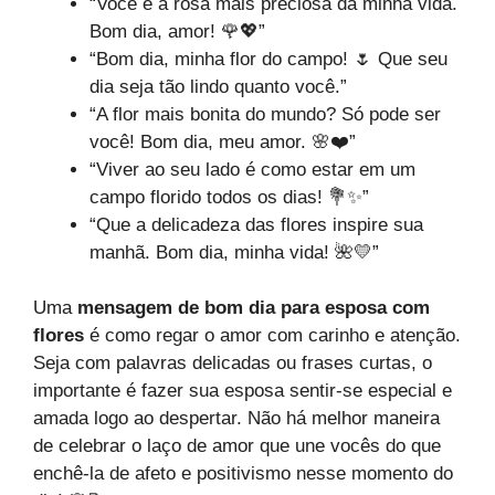
“Você é a rosa mais preciosa da minha vida.
Bom dia, amor! 🌹💖”
“Bom dia, minha flor do campo! 🌷 Que seu
dia seja tão lindo quanto você.”
“A flor mais bonita do mundo? Só pode ser
você! Bom dia, meu amor. 🌸❤️”
“Viver ao seu lado é como estar em um
campo florido todos os dias! 💐✨”
“Que a delicadeza das flores inspire sua
manhã. Bom dia, minha vida! 🌺💛”
Uma
mensagem de bom dia para esposa com
flores
é como regar o amor com carinho e atenção.
Seja com palavras delicadas ou frases curtas, o
importante é fazer sua esposa sentir-se especial e
amada logo ao despertar. Não há melhor maneira
de celebrar o laço de amor que une vocês do que
enchê-la de afeto e positivismo nesse momento do