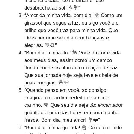
muita felicidade, como uma flor que
desabrocha ao sol. 🌞💐”
“Amor da minha vida, bom dia! 🌼 Como um
girassol que segue a luz, eu sigo você e o
brilho que você traz para minha vida. Que
Deus perfume seu dia com bênçãos e
alegrias. 💛🌻”
“Bom dia, minha flor! 🌺 Você dá cor e vida
aos meus dias, assim como um campo
florido enche os olhos e o coração de paz.
Que sua jornada hoje seja leve e cheia de
boas energias. 🌸✨”
“Quando penso em você, só consigo
imaginar um jardim perfeito de amor e
carinho. 🌹 Que seu dia seja tão encantador
quanto o aroma das flores em uma manhã
fresca. Bom dia, meu amor! 💐❤️”
“Bom dia, minha querida! 🌼 Como um lindo