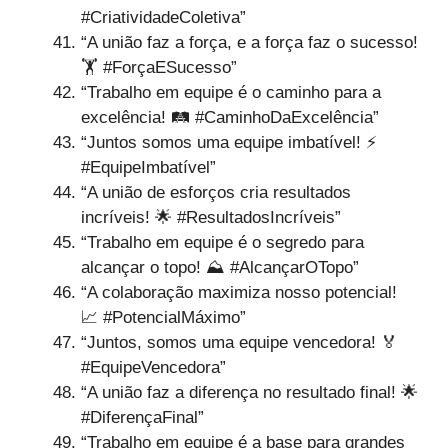
#CriatividadeColetiva”
“A união faz a força, e a força faz o sucesso!
🏋️ #ForçaESucesso”
“Trabalho em equipe é o caminho para a
excelência! 🛤️ #CaminhoDaExcelência”
“Juntos somos uma equipe imbatível! ⚡
#EquipeImbatível”
“A união de esforços cria resultados
incríveis! 🌟 #ResultadosIncríveis”
“Trabalho em equipe é o segredo para
alcançar o topo! ⛰️ #AlcançarOTopo”
“A colaboração maximiza nosso potencial!
📈 #PotencialMáximo”
“Juntos, somos uma equipe vencedora! 🏅
#EquipeVencedora”
“A união faz a diferença no resultado final! 🌟
#DiferençaFinal”
“Trabalho em equipe é a base para grandes