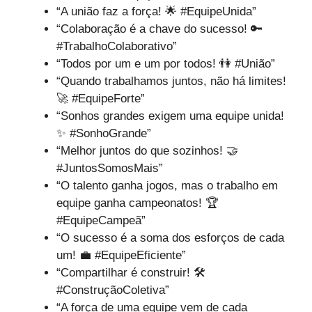
“A união faz a força! 🌟 #EquipeUnida”
“Colaboração é a chave do sucesso! 🔑
#TrabalhoColaborativo”
“Todos por um e um por todos! 👫 #União”
“Quando trabalhamos juntos, não há limites!
🚀 #EquipeForte”
“Sonhos grandes exigem uma equipe unida!
✨ #SonhoGrande”
“Melhor juntos do que sozinhos! 🤝
#JuntosSomosMais”
“O talento ganha jogos, mas o trabalho em
equipe ganha campeonatos! 🏆
#EquipeCampeã”
“O sucesso é a soma dos esforços de cada
um! 💼 #EquipeEficiente”
“Compartilhar é construir! 🛠️
#ConstruçãoColetiva”
“A força de uma equipe vem de cada