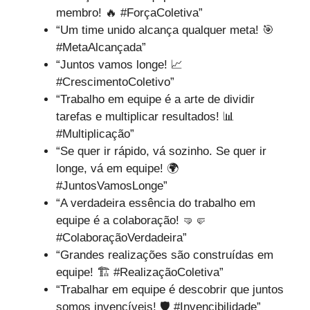
membro! 🔥 #ForçaColetiva”
“Um time unido alcança qualquer meta! 🎯
#MetaAlcançada”
“Juntos vamos longe! 📈
#CrescimentoColetivo”
“Trabalho em equipe é a arte de dividir
tarefas e multiplicar resultados! 📊
#Multiplicação”
“Se quer ir rápido, vá sozinho. Se quer ir
longe, vá em equipe! 🌍
#JuntosVamosLonge”
“A verdadeira essência do trabalho em
equipe é a colaboração! 🤜🤛
#ColaboraçãoVerdadeira”
“Grandes realizações são construídas em
equipe! 🏗️ #RealizaçãoColetiva”
“Trabalhar em equipe é descobrir que juntos
somos invencíveis! 🛡️ #Invencibilidade”