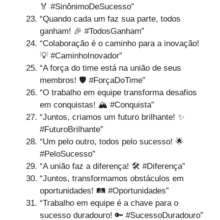
🏅 #SinônimoDeSucesso”
“Quando cada um faz sua parte, todos
ganham! 🎉 #TodosGanham”
“Colaboração é o caminho para a inovação!
💡 #CaminhoInovador”
“A força do time está na união de seus
membros! 🛡️ #ForçaDoTime”
“O trabalho em equipe transforma desafios
em conquistas! 🏔️ #Conquista”
“Juntos, criamos um futuro brilhante! ✨
#FuturoBrilhante”
“Um pelo outro, todos pelo sucesso! 🌟
#PeloSucesso”
“A união faz a diferença! 🛠️ #Diferença”
“Juntos, transformamos obstáculos em
oportunidades! 🛤️ #Oportunidades”
“Trabalho em equipe é a chave para o
sucesso duradouro! 🔑 #SucessoDuradouro”