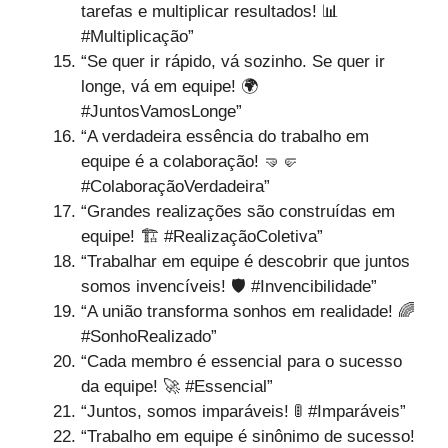
tarefas e multiplicar resultados! 📊
#Multiplicação”
“Se quer ir rápido, vá sozinho. Se quer ir
longe, vá em equipe! 🌍
#JuntosVamosLonge”
“A verdadeira essência do trabalho em
equipe é a colaboração! 🤜🤛
#ColaboraçãoVerdadeira”
“Grandes realizações são construídas em
equipe! 🏗️ #RealizaçãoColetiva”
“Trabalhar em equipe é descobrir que juntos
somos invencíveis! 🛡️ #Invencibilidade”
“A união transforma sonhos em realidade! 🌈
#SonhoRealizado”
“Cada membro é essencial para o sucesso
da equipe! 🚀 #Essencial”
“Juntos, somos imparáveis! 🚦 #Imparáveis”
“Trabalho em equipe é sinônimo de sucesso!