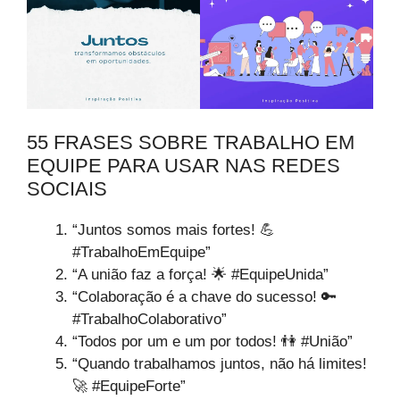
55 FRASES SOBRE TRABALHO EM
EQUIPE PARA USAR NAS REDES
SOCIAIS
“Juntos somos mais fortes! 💪
#TrabalhoEmEquipe”
“A união faz a força! 🌟 #EquipeUnida”
“Colaboração é a chave do sucesso! 🔑
#TrabalhoColaborativo”
“Todos por um e um por todos! 👫 #União”
“Quando trabalhamos juntos, não há limites!
🚀 #EquipeForte”