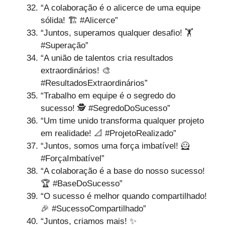
“A colaboração é o alicerce de uma equipe
sólida! 🏗️ #Alicerce”
“Juntos, superamos qualquer desafio! 🏋️
#Superação”
“A união de talentos cria resultados
extraordinários! 🎨
#ResultadosExtraordinários”
“Trabalho em equipe é o segredo do
sucesso! 🕵️ #SegredoDoSucesso”
“Um time unido transforma qualquer projeto
em realidade! 📐 #ProjetoRealizado”
“Juntos, somos uma força imbatível! 🦸
#ForçaImbatível”
“A colaboração é a base do nosso sucesso!
🏆 #BaseDoSucesso”
“O sucesso é melhor quando compartilhado!
🎉 #SucessoCompartilhado”
“Juntos, criamos mais! ✨