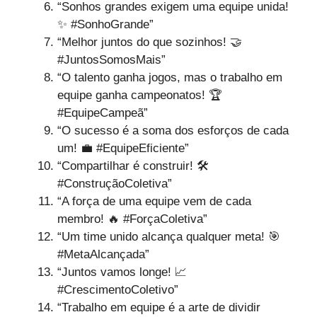
“Sonhos grandes exigem uma equipe unida!
✨ #SonhoGrande”
“Melhor juntos do que sozinhos! 🤝
#JuntosSomosMais”
“O talento ganha jogos, mas o trabalho em
equipe ganha campeonatos! 🏆
#EquipeCampeã”
“O sucesso é a soma dos esforços de cada
um! 💼 #EquipeEficiente”
“Compartilhar é construir! 🛠️
#ConstruçãoColetiva”
“A força de uma equipe vem de cada
membro! 🔥 #ForçaColetiva”
“Um time unido alcança qualquer meta! 🎯
#MetaAlcançada”
“Juntos vamos longe! 📈
#CrescimentoColetivo”
“Trabalho em equipe é a arte de dividir