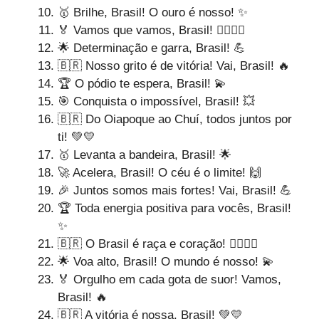
🥇 Brilhe, Brasil! O ouro é nosso! ✨
🏅 Vamos que vamos, Brasil! 🏃‍♂️🏃‍♀️
🌟 Determinação e garra, Brasil! 💪
🇧🇷 Nosso grito é de vitória! Vai, Brasil! 🔥
🏆 O pódio te espera, Brasil! 💫
🎯 Conquista o impossível, Brasil! 💥
🇧🇷 Do Oiapoque ao Chuí, todos juntos por
ti! 💚💛
🥇 Levanta a bandeira, Brasil! 🌟
🚀 Acelera, Brasil! O céu é o limite! 🙌
🎉 Juntos somos mais fortes! Vai, Brasil! 💪
🏆 Toda energia positiva para vocês, Brasil!
✨
🇧🇷 O Brasil é raça e coração! 🏃‍♂️🏃‍♀️
🌟 Voa alto, Brasil! O mundo é nosso! 💫
🏅 Orgulho em cada gota de suor! Vamos,
Brasil! 🔥
🇧🇷 A vitória é nossa, Brasil! 💚💛