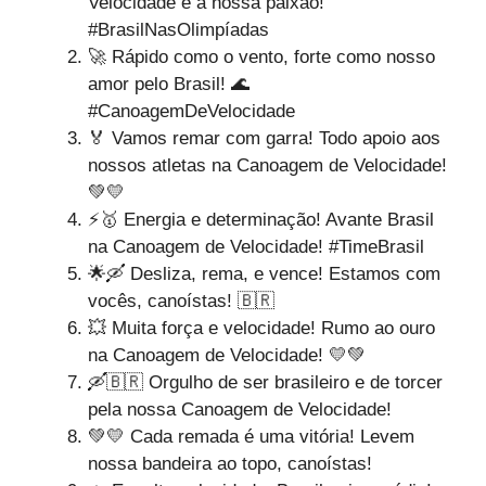
Velocidade é a nossa paixão!
#BrasilNasOlimpíadas
🚀 Rápido como o vento, forte como nosso
amor pelo Brasil! 🌊
#CanoagemDeVelocidade
🏅 Vamos remar com garra! Todo apoio aos
nossos atletas na Canoagem de Velocidade!
💚💛
⚡🥇 Energia e determinação! Avante Brasil
na Canoagem de Velocidade! #TimeBrasil
🌟🛶 Desliza, rema, e vence! Estamos com
vocês, canoístas! 🇧🇷
💥 Muita força e velocidade! Rumo ao ouro
na Canoagem de Velocidade! 💛💚
🛶🇧🇷 Orgulho de ser brasileiro e de torcer
pela nossa Canoagem de Velocidade!
💚💛 Cada remada é uma vitória! Levem
nossa bandeira ao topo, canoístas!