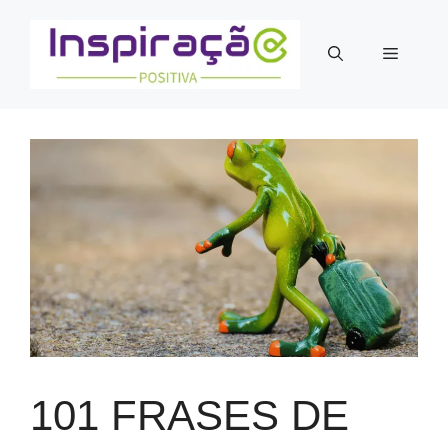
Pular
para
Menu
o
conteúdo
101 FRASES DE