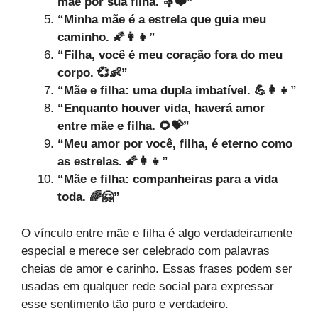
mãe por sua filha. 🤱❤️”
“Minha mãe é a estrela que guia meu
caminho. 🌠👩‍👧”
“Filha, você é meu coração fora do meu
corpo. 💞👶”
“Mãe e filha: uma dupla imbatível. 💪👩‍👧”
“Enquanto houver vida, haverá amor
entre mãe e filha. 🌻💝”
“Meu amor por você, filha, é eterno como
as estrelas. 🌠👩‍👧”
“Mãe e filha: companheiras para a vida
toda. 🌈🤗”
O vínculo entre mãe e filha é algo verdadeiramente
especial e merece ser celebrado com palavras
cheias de amor e carinho. Essas frases podem ser
usadas em qualquer rede social para expressar
esse sentimento tão puro e verdadeiro.