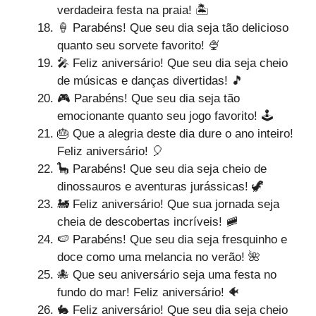
verdadeira festa na praia! 🏝️
🍦 Parabéns! Que seu dia seja tão delicioso
quanto seu sorvete favorito! 🍨
🎤 Feliz aniversário! Que seu dia seja cheio
de músicas e danças divertidas! 🎵
🎮 Parabéns! Que seu dia seja tão
emocionante quanto seu jogo favorito! 🕹️
🎂 Que a alegria deste dia dure o ano inteiro!
Feliz aniversário! 🎈
🦕 Parabéns! Que seu dia seja cheio de
dinossauros e aventuras jurássicas! 🦖
🚂 Feliz aniversário! Que sua jornada seja
cheia de descobertas incríveis! 🚞
🍉 Parabéns! Que seu dia seja fresquinho e
doce como uma melancia no verão! 🌺
🐙 Que seu aniversário seja uma festa no
fundo do mar! Feliz aniversário! 🐠
🐇 Feliz aniversário! Que seu dia seja cheio