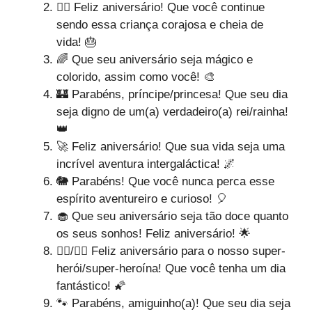
🐱‍🏍 Feliz aniversário! Que você continue
sendo essa criança corajosa e cheia de
vida! 🎂
🌈 Que seu aniversário seja mágico e
colorido, assim como você! 🎨
🏰 Parabéns, príncipe/princesa! Que seu dia
seja digno de um(a) verdadeiro(a) rei/rainha!
👑
🚀 Feliz aniversário! Que sua vida seja uma
incrível aventura intergaláctica! 🌌
🐘 Parabéns! Que você nunca perca esse
espírito aventureiro e curioso! 🎈
🧁 Que seu aniversário seja tão doce quanto
os seus sonhos! Feliz aniversário! 🌟
🦸‍♂️/🦸‍♀️ Feliz aniversário para o nosso super-
herói/super-heroína! Que você tenha um dia
fantástico! 🌠
🐾 Parabéns, amiguinho(a)! Que seu dia seja