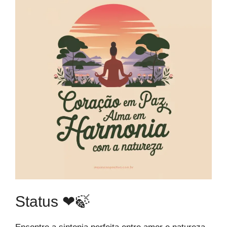
Status ❤🍃