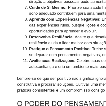
direção a objetivos pessoais pode aumentar
Cuide de Si Mesmo:
Priorize sua saúde fí
sono adequado contribuem para uma mental
Aprenda com Experiências Negativas:
Em
das experiências ruins, busque lições e o
oportunidades para aprender e evoluir.
Desenvolva Resiliência:
Aceite que desafi
resiliência ajuda a lidar melhor com situaç
Pratique o Pensamento Positivo:
Treine 
se deparar com pensamentos negativos, des
Avalie suas Realizações:
Celebre suas con
autoconfiança e cria um ambiente mais posi
Lembre-se de que ser positivo não significa ignor
construtiva e procurar soluções. Cultivar uma me
práticas consistentes e um compromisso consig
O PODER DO PENSAMENT