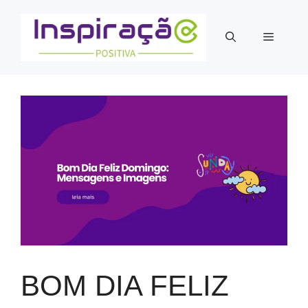
Pular
para
Menu
o
conteúdo
BOM DIA FELIZ