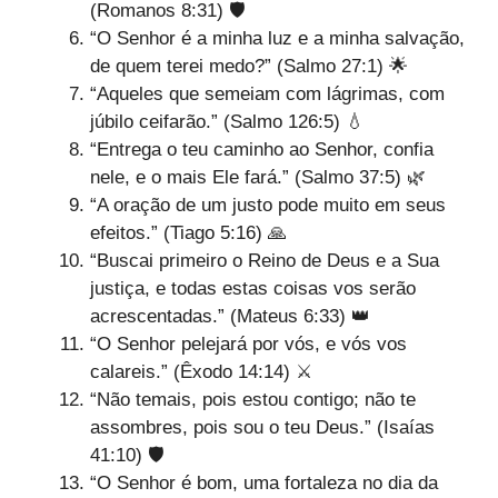
(Romanos 8:31) 🛡️
“O Senhor é a minha luz e a minha salvação,
de quem terei medo?” (Salmo 27:1) 🌟
“Aqueles que semeiam com lágrimas, com
júbilo ceifarão.” (Salmo 126:5) 💧
“Entrega o teu caminho ao Senhor, confia
nele, e o mais Ele fará.” (Salmo 37:5) 🌿
“A oração de um justo pode muito em seus
efeitos.” (Tiago 5:16) 🙏
“Buscai primeiro o Reino de Deus e a Sua
justiça, e todas estas coisas vos serão
acrescentadas.” (Mateus 6:33) 👑
“O Senhor pelejará por vós, e vós vos
calareis.” (Êxodo 14:14) ⚔️
“Não temais, pois estou contigo; não te
assombres, pois sou o teu Deus.” (Isaías
41:10) 🛡️
“O Senhor é bom, uma fortaleza no dia da