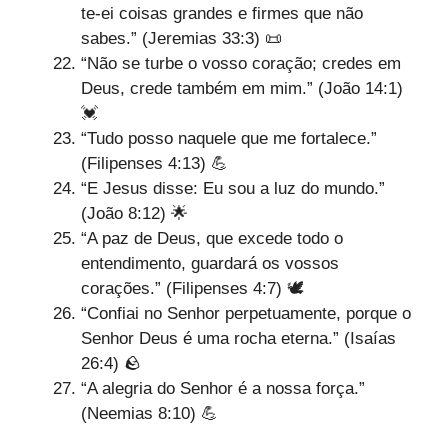
te-ei coisas grandes e firmes que não
sabes.” (Jeremias 33:3) 📜
“Não se turbe o vosso coração; credes em
Deus, crede também em mim.” (João 14:1)
💓
“Tudo posso naquele que me fortalece.”
(Filipenses 4:13) 💪
“E Jesus disse: Eu sou a luz do mundo.”
(João 8:12) 🌟
“A paz de Deus, que excede todo o
entendimento, guardará os vossos
corações.” (Filipenses 4:7) 🕊️
“Confiai no Senhor perpetuamente, porque o
Senhor Deus é uma rocha eterna.” (Isaías
26:4) 🪨
“A alegria do Senhor é a nossa força.”
(Neemias 8:10) 💪