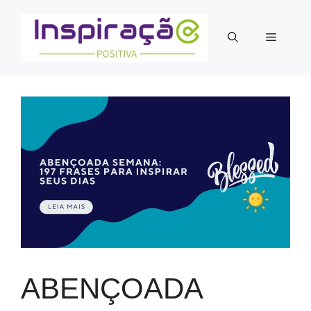
Pular
para
Menu
o
conteúdo
ABENÇOADA